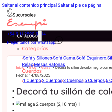
Saltar al contenido principal
Saltar al pie de página
Sucursales
+54 9 11 2590 9704
CATÁLOGO
Preguntanos por Whatsapp
Categorías
Sofá y Sillones
Sofá Cama
Sofá Esquinero
Si
Relax
Mesas Ratonas
Inicio
Blog
Guias
Decorá tu sillón de color negro con 
Cuerpos
Fecha: 14/08/2025
1 Cuerpo
2 Cuerpos
3 Cuerpos
5 Cuerpos
6 
Decorá tu sillón de co
ENTREGA INMEDIATA
SILLONES EN OFERTA
PLAN CANJE
BLOG