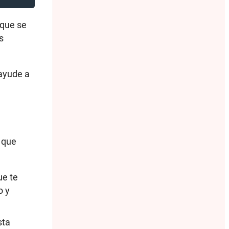
 que se
s
ayude a
 que
ue te
o y
sta