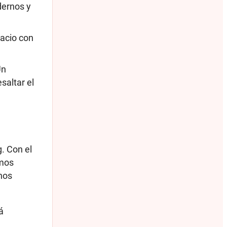
dernos y
pacio con
Un
saltar el
g. Con el
amos
hos
á