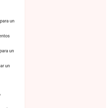
 para un
entos
 para un
dar un
o