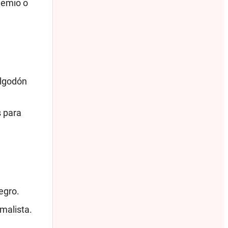
hemio o
algodón
s para
egro.
malista.