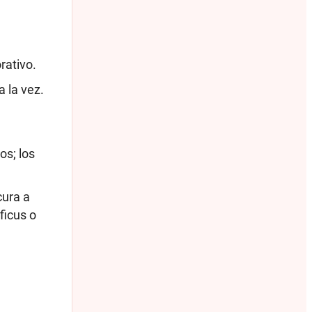
rativo.
 la vez.
os; los
cura a
ficus o