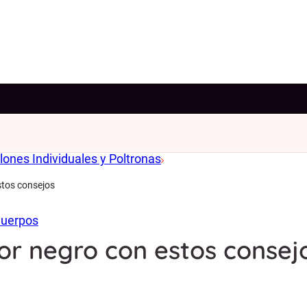
llones Individuales y Poltronas
estos consejos
Cuerpos
lor negro con estos consej